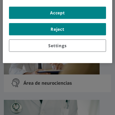
Angiología y Cirugía Vascular
Accept
Reject
Settings
Área de neurociencias