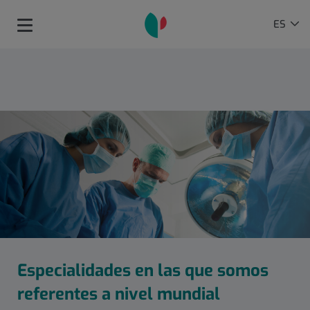
Saltar al contenido
Selector
IDIOMA
ES
Toggle
de
ACTIVO
navigation
idioma
Especialidades en las que somos
referentes a nivel mundial