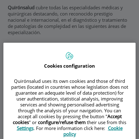
Quirónsalud
cubre todas las especialidades médicas y
quirúrgicas destacando, con reconocido prestigio
nacional e internacional, en el diagnóstico y tratamiento
de patologías de complejidad en las siguientes áreas de
especialización.
FILTRAR
Cookies configuration
Quirónsalud uses its own cookies and those of third
parties (located in countries whose legislation does not
guarantee an adequate level of data protection) for
user authentication, statistical analysis, improving
services and showing personalised advertising
through the analysis of your navigation. You can
accept all cookies by pressing the button "
Accept
cookies
" or
configure/refuse them
their use from this
Settings
. For more information click here:
Cookie
policy