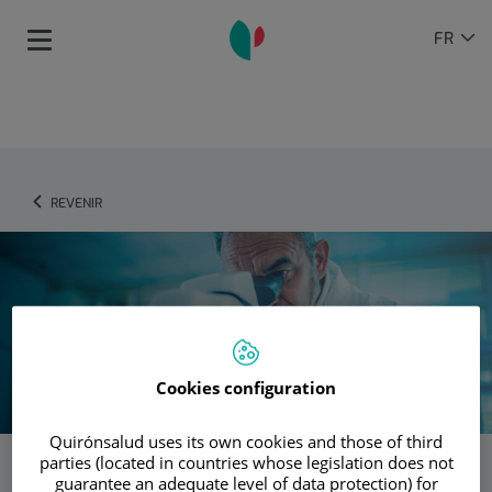
Passer au contenu
Sélecteur
LANGU
FR
Toggle
de
ACTIVE
navigation
langue
REVENIR
Cookies configuration
Quirónsalud uses its own cookies and those of third
parties (located in countries whose legislation does not
Génétique
guarantee an adequate level of data protection) for