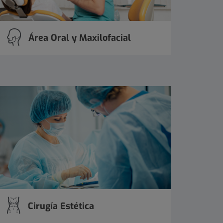
Área Oral y Maxilofacial
Cirugía Estética