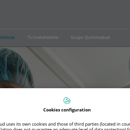
clínicas
Tu tratamiento
Grupo Quirónsalud
Cookies configuration
d uses its own cookies and those of third parties (located in co
slation does not guarantee an adequate level of data protection) f