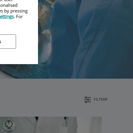
sonalised
es by pressing
ettings
. For
s
FILTRAR