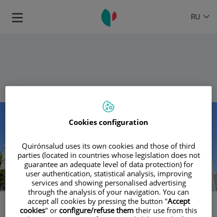
Перейти к содержимому
Selector
IDIOMA
RU
Toggle
de
ACTIVO
navigation
idioma
назад
Número
de
Cookies configuration
diapositivas:
4
Quirónsalud uses its own cookies and those of third
parties (located in countries whose legislation does not
guarantee an adequate level of data protection) for
user authentication, statistical analysis, improving
services and showing personalised advertising
through the analysis of your navigation. You can
accept all cookies by pressing the button "
Accept
Diapositiva
cookies
" or
configure/refuse them
their use from this