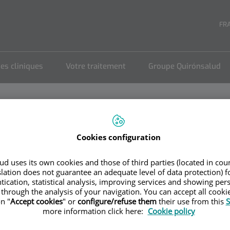
Séle
LA
FR
de
ACT
lan
es cliniques
Votre traitement
Groupe Quirónsalud
Cookies configuration
la Cuesta Abbad
d uses its own cookies and those of third parties (located in co
slation does not guarantee an adequate level of data protection) f
tication, statistical analysis, improving services and showing per
’Hôpital Universitaire Quirónsalud de
 through the analysis of your navigation. You can accept all cooki
n "
Accept cookies
" or
configure/refuse them
their use from this
S
more information click here:
Cookie policy