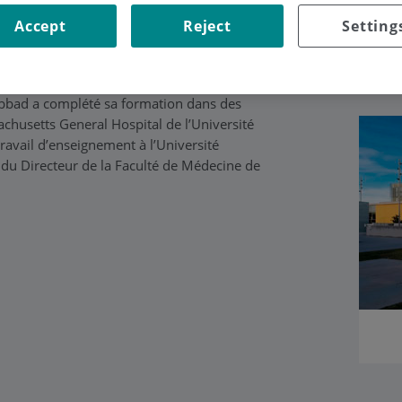
Accept
Reject
Setting
trique de l’
Hôpital Universitaire
 Abbad a complété sa formation dans des
husetts General Hospital de l’Université
travail d’enseignement à l’Université
u Directeur de la Faculté de Médecine de