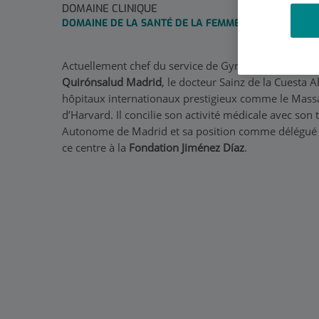
DOMAINE CLINIQUE
DOMAINE DE LA SANTÉ DE LA FEMME
Actuellement chef du service de Gynécologie et Obsté
Quirónsalud Madrid
, le docteur Sainz de la Cuesta
hôpitaux internationaux prestigieux comme le Massac
d’Harvard. Il concilie son activité médicale avec son 
Autonome de Madrid et sa position comme délégué d
ce centre à la
Fondation Jiménez Díaz
.