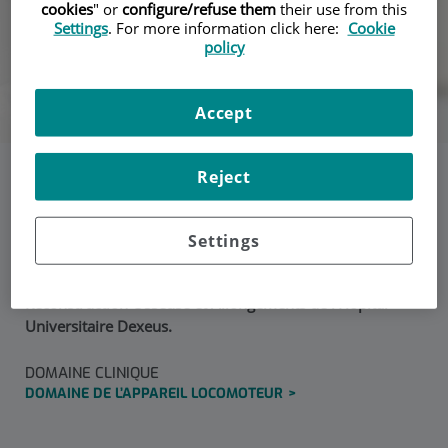
cookies
" or
configure/refuse them
their use from this
Settings
. For more information click here:
Cookie
policy
Accept
Reject
Dr. Ignacio Ginebreda
Settings
Chef de l’Unité de Pathologie de la Croissance de l’Hôpital
Universitaire Dexeus Directeur de l’Unité de
Reconstruction Osseuse et Allongements de l’Hôpital
Universitaire Dexeus.
DOMAINE CLINIQUE
DOMAINE DE L’APPAREIL LOCOMOTEUR