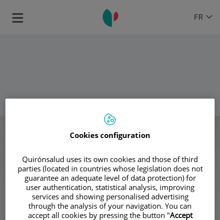
Passer au contenu
Sélecteur
LANGU
FR
Toggle
de
ACTIVE
navigation
langue
REVENIR
Cookies configuration
Quirónsalud uses its own cookies and those of third
parties (located in countries whose legislation does not
guarantee an adequate level of data protection) for
user authentication, statistical analysis, improving
services and showing personalised advertising
through the analysis of your navigation. You can
accept all cookies by pressing the button "
Accept