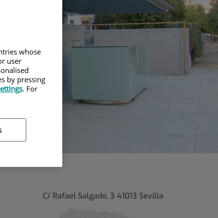
untries whose
or user
sonalised
es by pressing
ettings
. For
s
C/ Rafael Salgado, 3
41013
Sevilla