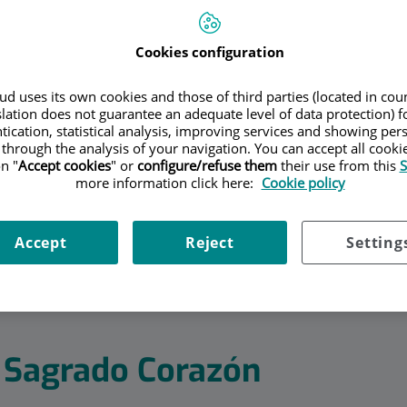
Cookies configuration
d uses its own cookies and those of third parties (located in co
slation does not guarantee an adequate level of data protection) f
tication, statistical analysis, improving services and showing per
 through the analysis of your navigation. You can accept all cooki
n "
Accept cookies
" or
configure/refuse them
their use from this
S
more information click here:
Cookie policy
Accept
Reject
Setting
d Sagrado Corazón