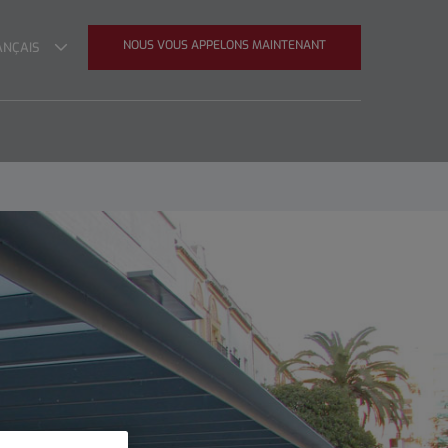
cteur
NGUE
NOUS VOUS APPELONS MAINTENANT
ANÇAIS
IVE
gue