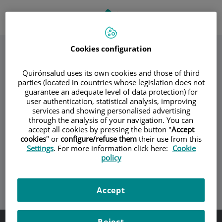
Passer au contenu
Sélecteur
LANGU
FR
Toggle
de
ACTIVE
navigation
langue
Cookies configuration
Quirónsalud uses its own cookies and those of third
parties (located in countries whose legislation does not
guarantee an adequate level of data protection) for
user authentication, statistical analysis, improving
Les techniques d'imagerie avancées telles que
services and showing personalised advertising
l'angiorésonance et l'écho-doppler, associées à
through the analysis of your navigation. You can
l'utilisation du laser, permettent d'obtenir d'excellents
accept all cookies by pressing the button "
Accept
résultats en cas de malformations à faible débit.
cookies
" or
configure/refuse them
their use from this
Settings
. For more information click here:
Cookie
Collaborer avec des chirurgiens vasculaires et des
policy
radiologues interventionnels peut permettre d'obtenir
des résultats optimaux dans la prise en charge des
tumeurs avec un débit vasculaire élevé.
Accept