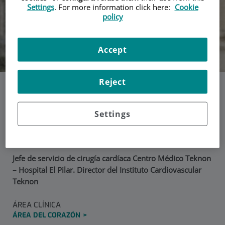
Settings
. For more information click here:
Cookie
policy
Accept
Reject
Dr. Xavier Ruyra
Settings
Baliarda
Jefe de servicio de cirugía cardíaca Centro Médico Teknon
– Hospital El Pilar. Director del Instituto Cardiovascular
Teknon
ÁREA CLÍNICA
ÁREA DEL CORAZÓN