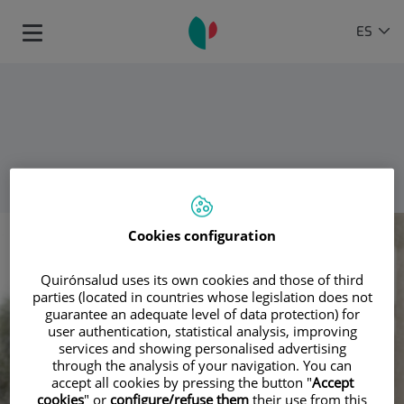
Saltar al contenido
Selector
IDIOMA
ES
Toggle
de
ACTIVO
navigation
idioma
VOLVER
Cookies configuration
Quirónsalud uses its own cookies and those of third
parties (located in countries whose legislation does not
guarantee an adequate level of data protection) for
user authentication, statistical analysis, improving
services and showing personalised advertising
through the analysis of your navigation. You can
accept all cookies by pressing the button "
Accept
cookies
" or
configure/refuse them
their use from this