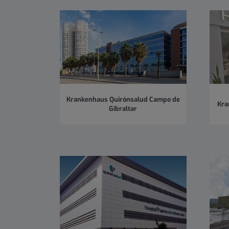
Krankenhaus Quirónsalud Campo de
Kra
Gibraltar