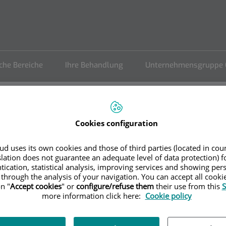
sche Bereiche
Ihre Behandlung
Unternehmensgruppe 
Cookies configuration
d uses its own cookies and those of third parties (located in co
slation does not guarantee an adequate level of data protection) f
tication, statistical analysis, improving services and showing per
 through the analysis of your navigation. You can accept all cooki
n "
Accept cookies
" or
configure/refuse them
their use from this
S
more information click here:
Cookie policy