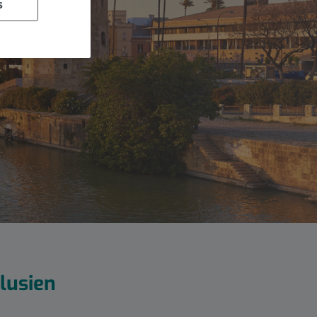
s
lusien