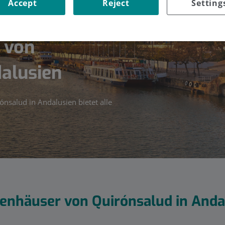
Accept
Reject
Setting
 von
dalusien
salud in Andalusien bietet alle
enhäuser von Quirónsalud in Anda