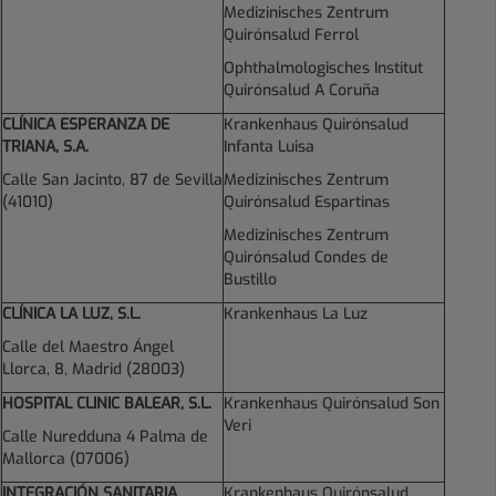
Medizinisches Zentrum
Quirónsalud Ferrol
Ophthalmologisches Institut
Quirónsalud A Coruña
CLÍNICA ESPERANZA DE
Krankenhaus Quirónsalud
TRIANA, S.A.
Infanta Luisa
Calle San Jacinto, 87 de Sevilla
Medizinisches Zentrum
(41010)
Quirónsalud Espartinas
Medizinisches Zentrum
Quirónsalud Condes de
Bustillo
CLÍNICA LA LUZ, S.L
.
Krankenhaus La Luz
Calle del Maestro Ángel
Llorca, 8, Madrid (28003)
HOSPITAL CLINIC BALEAR, S.L.
Krankenhaus Quirónsalud Son
Veri
Calle Nuredduna 4 Palma de
Mallorca (07006)
INTEGRACIÓN SANITARIA
Krankenhaus Quirónsalud