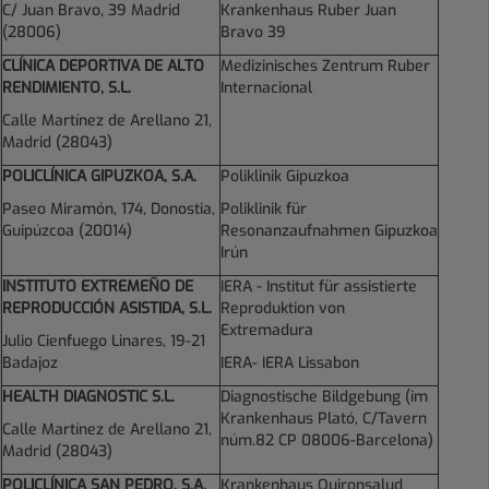
C/ Juan Bravo, 39 Madrid
Krankenhaus Ruber Juan
(28006)
Bravo 39
CLÍNICA DEPORTIVA DE ALTO
Medizinisches Zentrum Ruber
RENDIMIENTO, S.L.
Internacional
Calle Martínez de Arellano 21,
Madrid (28043)
POLICLÍNICA GIPUZKOA, S.A.
Poliklinik Gipuzkoa
Paseo Miramón, 174, Donostia,
Poliklinik für
Guipúzcoa (20014)
Resonanzaufnahmen Gipuzkoa
Irún
INSTITUTO EXTREMEÑO DE
IERA - Institut für assistierte
REPRODUCCIÓN ASISTIDA, S.L.
Reproduktion von
Extremadura
Julio Cienfuego Linares, 19-21
Badajoz
IERA- IERA Lissabon
HEALTH DIAGNOSTIC S.L.
Diagnostische Bildgebung (im
Krankenhaus Plató, C/Tavern
Calle Martínez de Arellano 21,
núm.82 CP 08006-Barcelona)
Madrid (28043)
POLICLÍNICA SAN PEDRO, S.A.
Krankenhaus Quironsalud