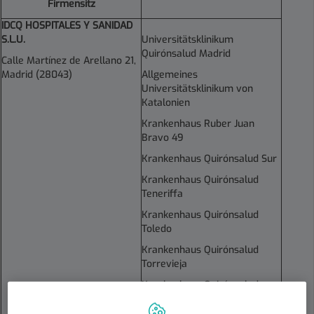
Firmensitz
IDCQ HOSPITALES Y SANIDAD
S.L.U.
Universitätsklinikum
Quirónsalud Madrid
Calle Martínez de Arellano 21,
Madrid (28043)
Allgemeines
Universitätsklinikum von
Katalonien
Krankenhaus Ruber Juan
Bravo 49
Krankenhaus Quirónsalud Sur
Krankenhaus Quirónsalud
Teneriffa
Krankenhaus Quirónsalud
Toledo
Krankenhaus Quirónsalud
Torrevieja
Krankenhaus Quirónsalud
Valencia