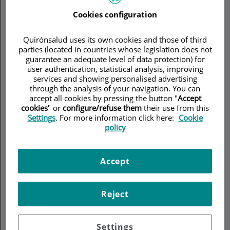
Krankenhaus Quirónsalud
Cookies configuration
Vitoria
Krankenhaus Quirónsalud
Quirónsalud uses its own cookies and those of third
Saragossa
parties (located in countries whose legislation does not
Krankenhaus Ruber
guarantee an adequate level of data protection) for
Internacional
user authentication, statistical analysis, improving
services and showing personalised advertising
Krankenhaus Quirónsalud
through the analysis of your navigation. You can
Sagrado Corazón
accept all cookies by pressing the button "
Accept
Krankenhaus Quirónsalud
cookies
" or
configure/refuse them
their use from this
Malaga
Settings
. For more information click here:
Cookie
policy
Krankenhaus Quirónsalud
Marbella
Krankenhaus Quirónsalud
Accept
Miguel Domínguez
Krankenhaus Quirónsalud
Reject
Murcia
Krankenhaus Quirónsalud
Ciudad Real
Settings