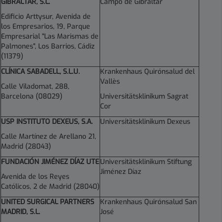
GIBRALTAR, S.L.
Campo de Gibraltar
Edificio Arttysur, Avenida de
los Empresarios, 19, Parque
Empresarial "Las Marismas de
Palmones", Los Barrios, Cádiz
(11379)
CLÍNICA SABADELL, S.L.U.
Krankenhaus Quirónsalud del
Vallès
Calle Viladomat, 288,
Barcelona (08029)
Universitätsklinikum Sagrat
Cor
USP INSTITUTO DEXEUS, S.A.
Universitätsklinikum Dexeus
Calle Martínez de Arellano 21,
Madrid (28043)
FUNDACIÓN JIMÉNEZ DÍAZ UTE
Universitätsklinikum Stiftung
Jiménez Díaz
Avenida de los Reyes
Católicos, 2 de Madrid (28040)
UNITED SURGICAL PARTNERS
Krankenhaus Quirónsalud San
MADRID, S.L.
José