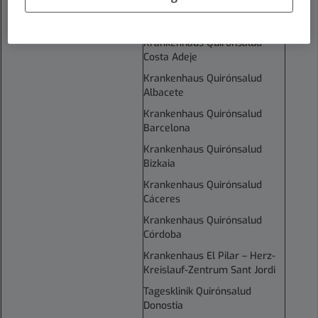
Krankenhaus Quirónsalud
Clideba
Krankenhaus Quirónsalud
Costa Adeje
Krankenhaus Quirónsalud
Albacete
Krankenhaus Quirónsalud
Barcelona
Krankenhaus Quirónsalud
Bizkaia
Krankenhaus Quirónsalud
Cáceres
Krankenhaus Quirónsalud
Córdoba
Krankenhaus El Pilar – Herz-
Kreislauf-Zentrum Sant Jordi
Tagesklinik Quirónsalud
Donostia