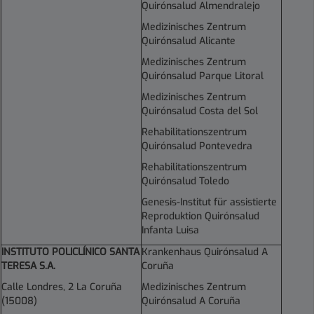
Quirónsalud Almendralejo
Medizinisches Zentrum
Quirónsalud Alicante
Medizinisches Zentrum
Quirónsalud Parque Litoral
Medizinisches Zentrum
Quirónsalud Costa del Sol
Rehabilitationszentrum
Quirónsalud Pontevedra
Rehabilitationszentrum
Quirónsalud Toledo
Genesis-Institut für assistierte
Reproduktion Quirónsalud
Infanta Luisa
INSTITUTO POLICLÍNICO SANTA
Krankenhaus Quirónsalud A
TERESA S.A.
Coruña
Calle Londres, 2 La Coruña
Medizinisches Zentrum
(15008)
Quirónsalud A Coruña