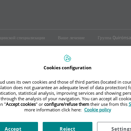
цинской специализации
Ваше лечение
Группа Quiróns
Cookies configuration
d uses its own cookies and those of third parties (located in co
slation does not guarantee an adequate level of data protection) f
er
tication, statistical analysis, improving services and showing per
 through the analysis of your navigation. You can accept all cooki
n "
Accept cookies
" or
configure/refuse them
their use from this
S
more information click here:
Cookie policy
Accept
Reject
Setting