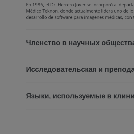
En 1986, el Dr. Herrero Jover se incorporó al depart
Médico Teknon, donde actualmente lidera uno de los 
desarrollo de software para imágenes médicas, con 
Членство в научных обществ
Исследовательская и препод
Языки, используемые в клини