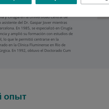
ina y Cirugía en la Universidad Central de
 asistente del Dr. Gaspar Jover mientras
arcelona. En 1985, se especializó en Cirugía
lencia y amplió su formación con estudios de
, lo que le permitió centrarse en la
rado en la Clínica Fluminense en Río de
irúrgica. En 1992, obtuvo el Doctorado Cum
 опыт