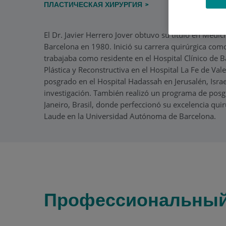
ПЛАСТИЧЕСКАЯ ХИРУРГИЯ
El Dr. Javier Herrero Jover obtuvo su título en Medic
Barcelona en 1980. Inició su carrera quirúrgica como
trabajaba como residente en el Hospital Clínico de B
Plástica y Reconstructiva en el Hospital La Fe de Va
posgrado en el Hospital Hadassah en Jerusalén, Israel
investigación. También realizó un programa de posg
Janeiro, Brasil, donde perfeccionó su excelencia qu
Laude en la Universidad Autónoma de Barcelona.
Профессиональный