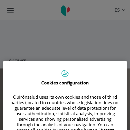
Saltar al contenido
Selector
IDIOMA
ES
Toggle
de
ACTIVO
navigation
idioma
VOLVER
Cookies configuration
Quirónsalud uses its own cookies and those of third
parties (located in countries whose legislation does not
guarantee an adequate level of data protection) for
user authentication, statistical analysis, improving
services and showing personalised advertising
through the analysis of your navigation. You can