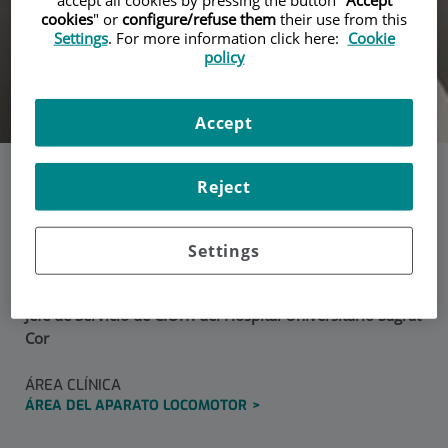
accept all cookies by pressing the button "
Accept
cookies
" or
configure/refuse them
their use from this
Settings
. For more information click here:
Cookie
policy
Accept
Reject
Dr. Juan Manuel
Burdeus
Settings
Jefe de Servicio de C.O.T. del Hospital Universitario Sagrat
Cor
ÁREA CLÍNICA
ÁREA DEL APARATO LOCOMOTOR