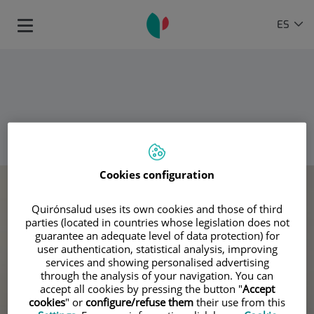
Saltar al contenido
Selector
IDIOMA
ES
Toggle
de
ACTIVO
navigation
idioma
VOLVER
Cookies configuration
Quirónsalud uses its own cookies and those of third
parties (located in countries whose legislation does not
guarantee an adequate level of data protection) for
user authentication, statistical analysis, improving
services and showing personalised advertising
through the analysis of your navigation. You can
accept all cookies by pressing the button "
Accept
cookies
" or
configure/refuse them
their use from this