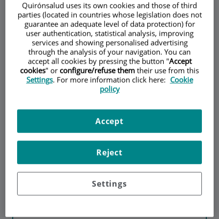
Hospital de Día Quirónsalud
de
Quirónsalud uses its own cookies and those of third
Donostia
3
parties (located in countries whose legislation does not
guarantee an adequate level of data protection) for
user authentication, statistical analysis, improving
El
Hospital de Día Quirónsalud Donostia
cuenta con un
services and showing personalised advertising
through the analysis of your navigation. You can
gran equipo de especialistas de reconocido prestigio que
accept all cookies by pressing the button "
Accept
realizan su labor de forma coordinada para ofrecer una
cookies
" or
configure/refuse them
their use from this
atención multidisciplinar, integral y humana tanto al
Settings
. For more information click here:
Cookie
enfermo como a su familia.
policy
Accept
Atención personalizada multilingüe
Acuerdos con las principales aseguradoras
Reject
internacionales
Settings
Alkolea Kalea, 7 (Alto de Egia)
20012
Donostia