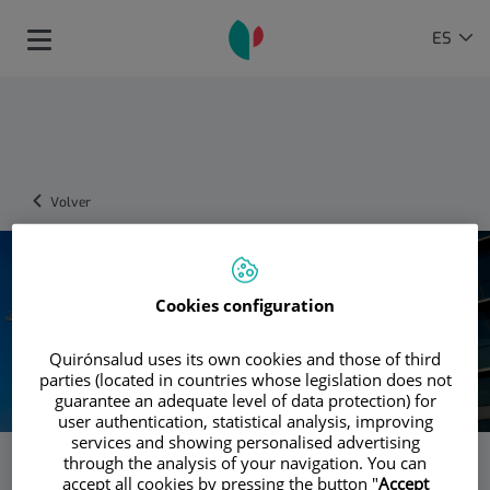
Saltar al contenido
Selector
IDIOMA
ES
Toggle
de
ACTIVO
navigation
idioma
Volver
Cookies configuration
Quirónsalud uses its own cookies and those of third
parties (located in countries whose legislation does not
guarantee an adequate level of data protection) for
user authentication, statistical analysis, improving
services and showing personalised advertising
Hospital Quirónsalud Málaga
through the analysis of your navigation. You can
accept all cookies by pressing the button "
Accept