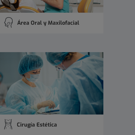
Área Oral y Maxilofacial
Cirugía Estética