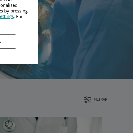
sonalised
es by pressing
ettings
. For
s
FILTRAR