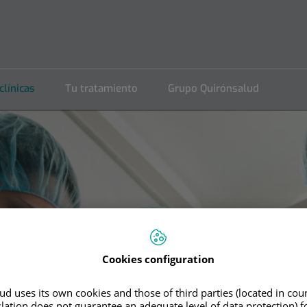
clínicas
Tu tratamiento
Grupo Quirónsalud
Cookies configuration
d uses its own cookies and those of third parties (located in co
slation does not guarantee an adequate level of data protection) f