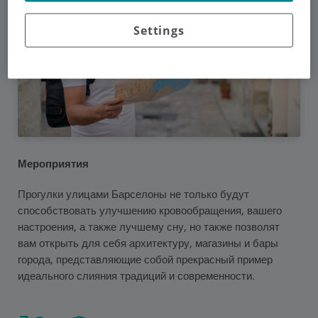
Settings
Мероприятия
Прогулки улицами Барселоны не только будут
способствовать улучшению кровообращения, вашего
настроения, а также лучшему сну, но также позволят
вам открыть для себя архитектуру, магазины и бары
города, представляющие собой прекрасный пример
идеального слияния традиций и современности.