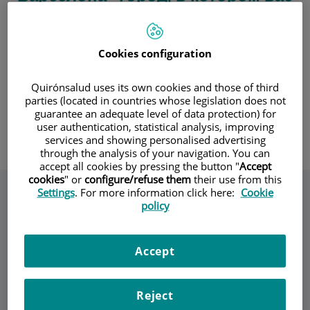
ждет множество открытий
Мы приглашаем вас познакомиться со
Cookies configuration
средиземноморским городом-космополитом, который
сможет удивить вас на каждом шагу своими кварталами,
Quirónsalud uses its own cookies and those of third
историей и обширным культурным предложением.
parties (located in countries whose legislation does not
Идеальный вариант для того, чтобы как вы, так и ваши
guarantee an adequate level of data protection) for
сопровождающие могли насладиться приятным
user authentication, statistical analysis, improving
пребыванием во время вашего лечения.
services and showing personalised advertising
through the analysis of your navigation. You can
accept all cookies by pressing the button "
Accept
cookies
" or
configure/refuse them
their use from this
Settings
. For more information click here:
Cookie
Что может предложить вам
policy
Барселона?
Accept
Reject