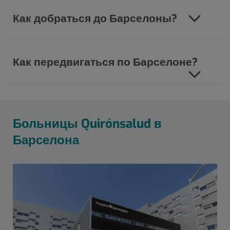
Как добраться до Барселоны?
Как передвигаться по Барселоне?
Больницы Quirónsalud в
Барселона
Número
de
diapositivas:
4