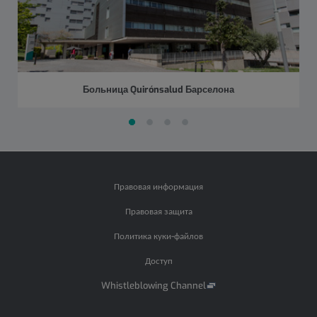
Больница Quirónsalud Барселона
Diapositiva
Diapositiva
Diapositiva
Diapositiva
Diapositiva
Diapositiva
1
1
activa
2
3
4
de
4
Правовая информация
Правовая защита
Политика куки-файлов
Доступ
Whistleblowing Channel