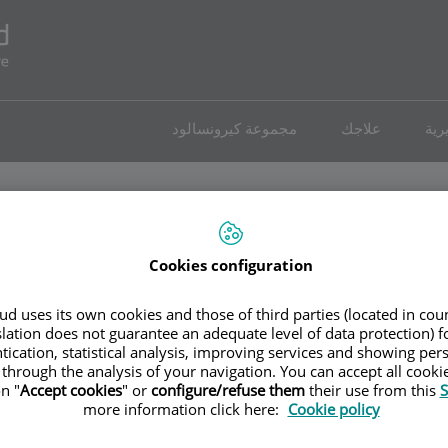
رية
علاجك
مجموعة كيرونسالود
Cookies configuration
يل ييرو
d uses its own cookies and those of third parties (located in co
slation does not guarantee an adequate level of data protection) f
tication, statistical analysis, improving services and showing per
جامعي كيرونسالود مدريد
 through the analysis of your navigation. You can accept all cooki
n "
Accept cookies
" or
configure/refuse them
their use from this
S
more information click here:
Cookie policy