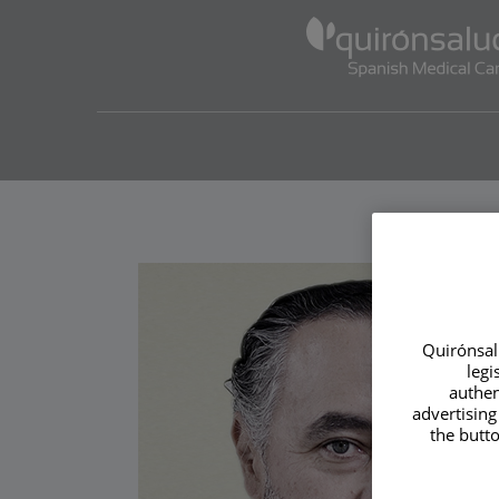
Quirónsalu
legi
authen
advertising
the butto