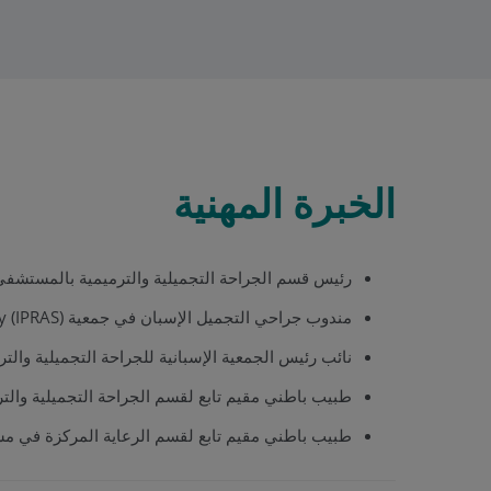
الخبرة المهنية
رئيس قسم الجراحة التجميلية والترميمية بالمستشفى
مندوب جراحي التجميل الإسبان في جمعية International Plastic, Reconstructive and Aesthetic Surgery (IPRAS). خلال عام 2000.
نائب رئيس الجمعية الإسبانية للجراحة التجميلية والترميمية (SECRPE). خلال عامي 7
طبيب باطني مقيم تابع لقسم الجراحة التجميلية والترميمية في مستشفى "12 أكتوبر" في مد
طبيب باطني مقيم تابع لقسم الرعاية المركزة في مستشفى "رامون إى كاخال" ف